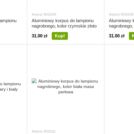
Artykul: 8010104
Artykul: 8010109
lampionu
Aluminiowy korpus do lampionu
Aluminiowy 
nagrobnego, kolor rzymskie złoto
nagrobnego,
31.00 zł
Kup!
31.00 zł
Artykul: 8010111