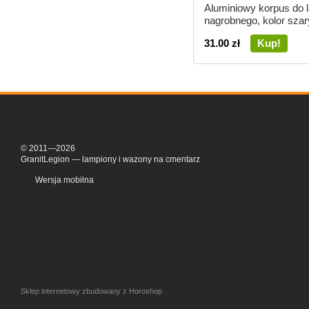
Aluminiowy korpus do 
nagrobnego, kolor szary
31.00 zł
Kup!
© 2011—2026
GranitLegion — lampiony i wazony na cmentarz
Wersja mobilna
Sklep internetowy zbudowany z Horoshop