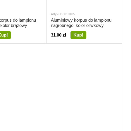
Artykul: 8010105
korpus do lampionu
Aluminiowy korpus do lampionu
 kolor brązowy
nagrobnego, kolor oliwkowy
Kup!
31.00 zł
Kup!