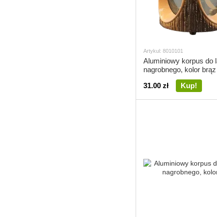
Artykul: 8010101
Aluminiowy korpus do 
nagrobnego, kolor brąz
31.00 zł
Kup!