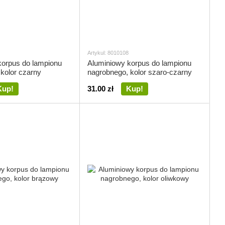
Artykul: 8010108
korpus do lampionu
Aluminiowy korpus do lampionu
kolor czarny
nagrobnego, kolor szaro-czarny
Kup!
31.00 zł
Kup!