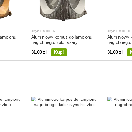
Artykul: 8010102
Artykul: 8010110
lampionu
Aluminiowy korpus do lampionu
Aluminiowy 
nagrobnego, kolor szary
nagrobnego, 
31.00 zł
Kup!
31.00 zł