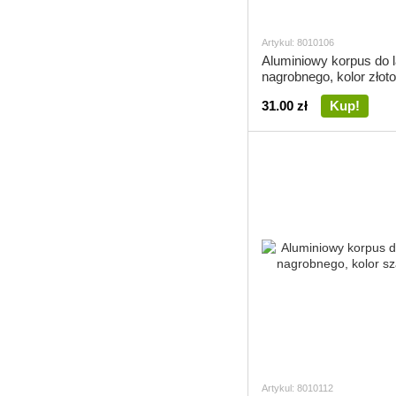
Artykul: 8010106
Aluminiowy korpus do 
nagrobnego, kolor złoto
31.00 zł
Kup!
Artykul: 8010112