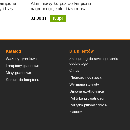
lampionu
Aluminiowy korpus do lampionu
 i biały
nagrobnego, kolor biała masa
perłowa
31.00 zł
Kup!
Katalog
Dla klientów
Wazony granitowe
Zaloguj się do swojego konta
osobistego
Lampiony granitowe
O nas
Misy granitowe
Płatność i dostawa
Korpus do lampionu
Wymiana i zwroty
Umowa użytkownika
Polityka prywatności
Polityka plików cookie
Kontakt