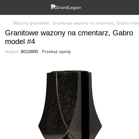
Wazony granitowe
Granitowe wazony na cmentarz, Gabro mod
Granitowe wazony na cmentarz, Gabro
model #4
Artykul:
8010800
Przekaż opinię