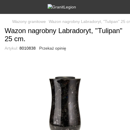
Wazony granitowe
Wazon nagrobny Labradoryt, "Tulipan" 25 c
Wazon nagrobny Labradoryt, "Tulipan"
25 cm.
Artykul:
8010838
Przekaż opinię