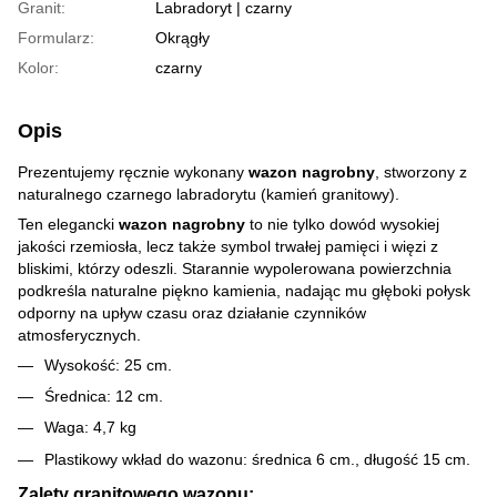
Granit:
Labradoryt | czarny
Formularz:
Okrągły
Kolor:
czarny
Opis
Prezentujemy ręcznie wykonany
wazon nagrobny
, stworzony z
naturalnego czarnego labradorytu (kamień granitowy).
Ten elegancki
wazon nagrobny
to nie tylko dowód wysokiej
jakości rzemiosła, lecz także symbol trwałej pamięci i więzi z
bliskimi, którzy odeszli. Starannie wypolerowana powierzchnia
podkreśla naturalne piękno kamienia, nadając mu głęboki połysk
odporny na upływ czasu oraz działanie czynników
atmosferycznych.
Wysokość: 25 cm.
Średnica: 12 cm.
Waga: 4,7 kg
Plastikowy wkład do wazonu: średnica 6 cm., długość 15 cm.
Zalety granitowego wazonu: