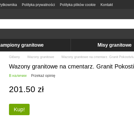
ytkownika
Polityka prywatności
Polityka plików cookie
Kontakt
ampiony granitowe
Misy granitowe
Główny
Wazony granitowe
Wazony granitowe na cmentarz. Granit Pokostivk
Wazony granitowe na cmentarz. Granit Pokost
В наличии
Przekaż opinię
201.50 zł
Kup!