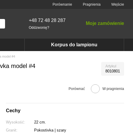
Porównanie
Pragnienia
Wejście
+48 72 48 28 287
Moje zamówienie
Oddzwonię?
Korpus do lampionu
a model #4
ivka model #4
Artykul
8010801
Porównać
W pragnienia
Cechy
Wysokość:
22 cm.
Granit:
Pokostivka | szary